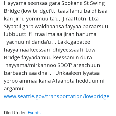
Hayyama seensaa gara Spokane St Swing
Bridge (low bridge)’tti taasifamu baldhisaa
kan jirru yommuu ta’u, Jiraattotni LIxa
Siyaatil gara waldhaansa fayyaa baraarsuu
lubbuutti fi irraa imalaa jiran har’uma
iyachuu ni danda’u . . Lakk.gabatee
hayyamaa keessan dhiyeessaati Low
Bridge fayyadamuu keessaniin dura
hayyama/mirkannoo SDOT’ argachuun
barbaachisaa dha. . Unkaaleen iyyataa
yeroo ammaa kana Afaanota hedduun ni
argamu:
www.seattle.gov/transportation/lowbridge
Filed Under:
Events