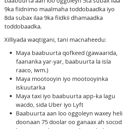
baabuurta aan loo oggoleyn 5ta subax ilaa
9ka fiidnimo maalmaha toddobaadka iyo
8da subax ilaa 9ka fiidkii dhamaadka
toddobaadka.
Xilliyada waqtigani, tani macnaheedu:
Maya baabuurta qofkeed (gawaarida,
faananka yar-yar, baabuurta la isla
raaco, iwm.)
Maya mootooyin iyo mootooyinka
iskuutarka
Maya taxi iyo baabuurta app-ka lagu
wacdo, sida Uber iyo Lyft
Baabuurta aan loo oggoleyn waxey heli
doonaan 75 doolar oo ganaax ah socod