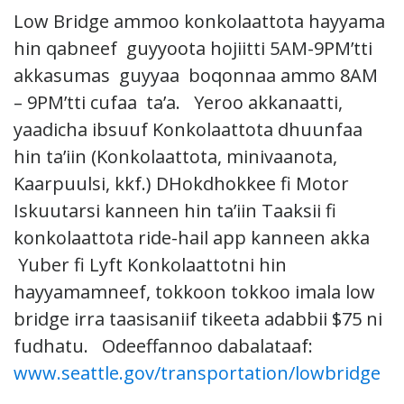
Low Bridge ammoo konkolaattota hayyama
hin qabneef guyyoota hojiitti 5AM-9PM’tti
akkasumas guyyaa boqonnaa ammo 8AM
– 9PM’tti cufaa ta’a. Yeroo akkanaatti,
yaadicha ibsuuf Konkolaattota dhuunfaa
hin ta’iin (Konkolaattota, minivaanota,
Kaarpuulsi, kkf.) DHokdhokkee fi Motor
Iskuutarsi kanneen hin ta’iin Taaksii fi
konkolaattota ride-hail app kanneen akka
Yuber fi Lyft Konkolaattotni hin
hayyamamneef, tokkoon tokkoo imala low
bridge irra taasisaniif tikeeta adabbii $75 ni
fudhatu. Odeeffannoo dabalataaf:
www.seattle.gov/transportation/lowbridge