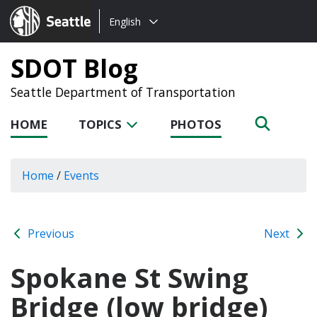
Choose
Seattle.gov
English
a
language:
SDOT Blog
Seattle Department of Transportation
HOME
TOPICS
PHOTOS
Home
/
Events
Previous
Next
Spokane St Swing
Bridge (low bridge)