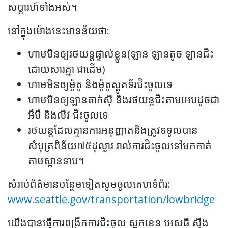
សប្តារហ៍ទាំងអស់។
នៅក្នុងម៉ោងនេះមានន័យថា​:
ហាមមិនឲ្យរថយន្តផ្ទាល់ខ្លួន​(ឡាន​ ឡានតូច ឡានជិះ
ដោយសារគ្នា ជាដើម)
ហាមមិនឲ្យម៉ូតូ និងម៉ូតូស្គូតទ័រជិះចូលទេ
ហាមមិនឲ្យឡានតាក់ស៊ី និងរថយន្តជិះតាមអេបដូចជា
អឹបឺ និង​លីវ ជិះចូលទេ
រថយន្តដែលគ្មានការអនុញ្ញាតនិងត្រូវទទូលបាន
សំបុត្រពិន័យ៧៥ដុល្លារ រាល់ការជិះចូលទៅមកកាត់
តាមស្ពានទាប។
សំរាប់ព័ត៌មានបន្ថែមទៀតសូមចូលគេហទំព័រ:
www.seattle.gov/transportation/lowbridge
យើងបានធ្វើការពង្រីកការជិះចូល ស្ពកខេន​ អេសធី ស្វីង