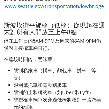
www.seattle.gov/transportation/lowbridge
斯波坎街平旋橋（低橋）從現起在週
末對所有人開放至上午8點！
但在工作日的5AM-9PM及周末的8AM-9PM仍
然對非授權車輛限行。
在這段時間內，意味著：
限制私家車（轎車、麵包車、拼車，等
等）
限制摩托車和電動踏板車
限制的士和網約車（如Uber 和Lyft）
非授權車輛每次穿過低橋將收到一張75美
元的罰單