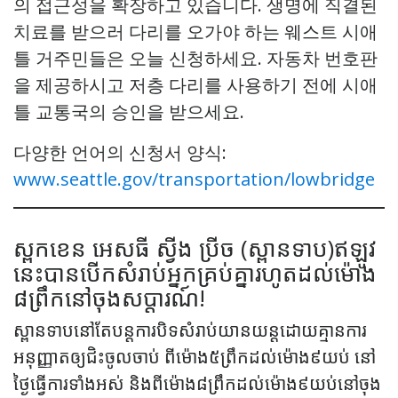
의 접근성을 확장하고 있습니다. 생명에 직결된
치료를 받으러 다리를 오가야 하는 웨스트 시애
틀 거주민들은 오늘 신청하세요. 자동차 번호판
을 제공하시고 저층 다리를 사용하기 전에 시애
틀 교통국의 승인을 받으세요.
다양한 언어의 신청서 양식:
www.seattle.gov/transportation/lowbridge
ស្ពកខេន​ អេសធី ស្វីង ប្រីច​ (ស្ពានទាប)​​ឥឡូវ
នេះបានបើកសំរាប់អ្នកគ្រប់គ្នារហូតដល់ម៉ោង
៨ព្រឹកនៅចុងសប្ដារណ៍!
ស្ពានទាបនៅតែបន្តការបិទសំរាប់យានយន្តដោយគ្មានការ
អនុញ្ញាតឲ្យជិះចូលចាប់ ពីម៉ោង​៥ព្រឹកដល់ម៉ោង៩យប់​ នៅ
ថ្ងៃធ្វើការទាំងអស់ និងពីម៉ោង៨ព្រឹកដល់ម៉ោង៩យប់នៅចុង