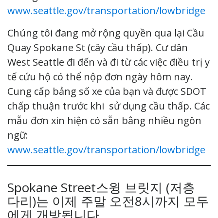
www.seattle.gov/transportation/lowbridge
Chúng tôi đang mở rộng quyền qua lại Cầu
Quay Spokane St (cây cầu thấp). Cư dân
West Seattle đi đến và đi từ các việc điều trị y
tế cứu hộ có thể nộp đơn ngày hôm nay.
Cung cấp bảng số xe của bạn và được SDOT
chấp thuận trước khi sử dụng cầu thấp. Các
mẫu đơn xin hiện có sẵn bằng nhiều ngôn
ngữ:
www.seattle.gov/transportation/lowbridge
Spokane Street스윙 브릿지 (저층
다리)는 이제 주말 오전8시까지 모두
에게 개방됩니다.