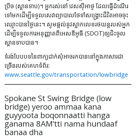
ប្រីច​ (ស្ពានទាប)។​ អ្នករស់នៅ វេសស៊ីអាថូ ដែលធ្វើដំណើរ
ទៅមកដើម្បីទទួលសេវាព្យាបាលថែទាំសង្គ្រោះជីវិតអាចចុះ
ឈ្មោះបានថ្ងៃនេះ។​ សូមផ្ដល់នូវស្លាកលេខរថយន្តរបស់អ្នក
ដើម្បីទទួលការអនុញ្ញាតពី​​អេស​ឌីអូធី (SDOT)ឲ្យជិះចូល
ស្ពានទាបបាន។
ទំរង់បែបបទនៃពាក្យដាក់សុំអាចរកបាននៅក្នុងភាសារជា
ច្រើន​​របស់គេហទំព័រ:
www.seattle.gov/transportation/lowbridge
Spokane St Swing Bridge (low
bridge) yeroo ammaa kana
guyyoota boqonnaatti hanga
ganama 8AM’tti nama hundaaf
banaa dha