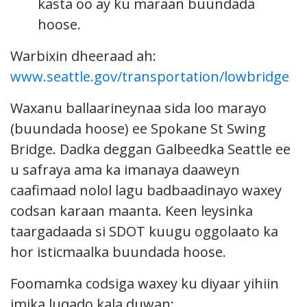
kasta oo ay ku maraan buundada
hoose.
Warbixin dheeraad ah:
www.seattle.gov/transportation/lowbridge
Waxanu ballaarineynaa sida loo marayo
(buundada hoose) ee Spokane St Swing
Bridge. Dadka deggan Galbeedka Seattle ee
u safraya ama ka imanaya daaweyn
caafimaad nolol lagu badbaadinayo waxey
codsan karaan maanta. Keen leysinka
taargadaada si SDOT kuugu oggolaato ka
hor isticmaalka buundada hoose.
Foomamka codsiga waxey ku diyaar yihiin
imika luqado kala duwan: