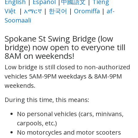
English
|
Español
|
中國語文
|
Tiếng
Việt
|
አማርኛ
|
한국어
|
Oromiffa
|
af-
Soomaali
Spokane St Swing Bridge (low
bridge) now open to everyone till
8AM on weekends!
Low bridge is still closed to non-authorized
vehicles 5AM-9PM weekdays & 8AM-9PM
weekends.
During this time, this means:
No personal vehicles (cars, minivans,
carpools, etc.)
No motorcycles and motor scooters