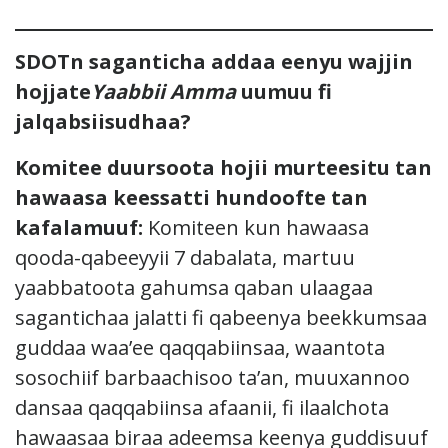
SDOTn saganticha addaa eenyu wajjin
hojjate
Yaabbii Amma
uumuu fi
jalqabsiisudhaa?
Komitee duursoota hojii murteesitu tan
hawaasa keessatti hundoofte tan
kafalamuuf:
Komiteen kun hawaasa
qooda-qabeeyyii 7 dabalata, martuu
yaabbatoota gahumsa qaban ulaagaa
sagantichaa jalatti fi qabeenya beekkumsaa
guddaa waa’ee qaqqabiinsaa, waantota
sosochiif barbaachisoo ta’an, muuxannoo
dansaa qaqqabiinsa afaanii, fi ilaalchota
hawaasaa biraa adeemsa keenya guddisuuf