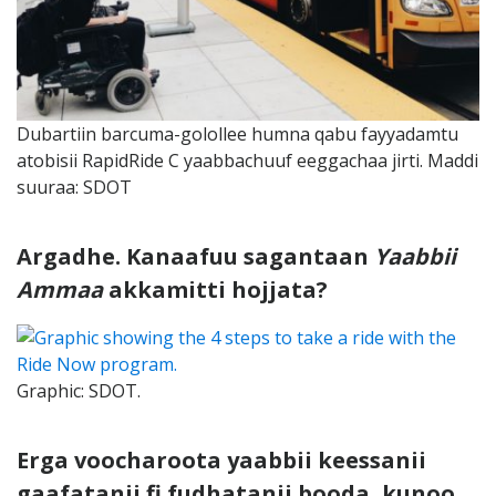
Dubartiin barcuma-golollee humna qabu fayyadamtu
atobisii RapidRide C yaabbachuuf eeggachaa jirti. Maddi
suuraa: SDOT
Argadhe. Kanaafuu sagantaan
Yaabbii
Ammaa
akkamitti hojjata?
Graphic: SDOT.
Erga voocharoota yaabbii keessanii
gaafatanii fi fudhatanii booda, kunoo