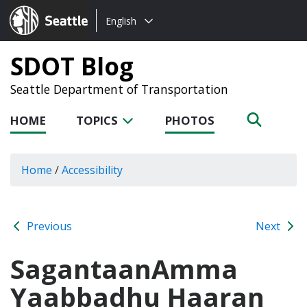
Choose
Seattle.gov
English
a
language:
SDOT Blog
Seattle Department of Transportation
HOME
TOPICS
PHOTOS
Home
/
Accessibility
Previous
Next
SagantaanAmma
Yaabbadhu Haaran