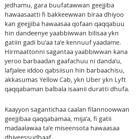
jedhamu, gara buufatawwan geejjiba
hawaasaatti fi bakkeewwan biraa dhiyoo
kan geejjiba hawaasaa qofaan qaqqabuu
hin dandeenye yaabbiwwan bilisaa ykn
gatiin gadi bu’aa ta’e kennuuf yaadame.
Hirmaattonni sagantaa yaabbiwwan kana
yeroo barbaadan gaafachuu ni danda’u,
lafjalee iddoo qabsiisun hin barbaachisu,
akkasumas Yellow Cab, ykn Uber ykn Lyft
qaqqabaman balbala isaanii duratti dhufa.
Kaayyon sagantichaa caalan filannoowwan
geejjibaa qaqqabamaa, mija’a, fi gatii
madaalawaa ta’e miseensota hawaasaa
dhiyeessudhaaf.