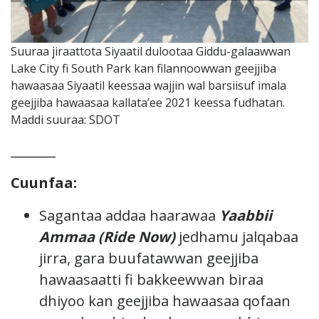
Suuraa jiraattota Siyaatil dulootaa Giddu-galaawwan
Lake City fi South Park kan filannoowwan geejjiba
hawaasaa Siyaatil keessaa wajjin wal barsiisuf imala
geejjiba hawaasaa kallata’ee 2021 keessa fudhatan.
Maddi suuraa: SDOT
_______
Cuunfaa:
Sagantaa addaa haarawaa
Yaabbii
Ammaa (Ride Now)
jedhamu jalqabaa
jirra, gara buufatawwan geejjiba
hawaasaatti fi bakkeewwan biraa
dhiyoo kan geejjiba hawaasaa qofaan