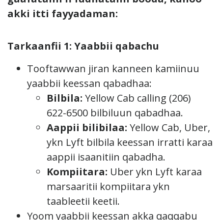
akki itti fayyadaman:
Tarkaanfii 1: Yaabbii qabachu
Tooftawwan jiran kanneen kamiinuu
yaabbii keessan qabadhaa:
Bilbila:
Yellow Cab calling (206)
622-6500 bilbiluun qabadhaa.
Aappii bilibilaa:
Yellow Cab, Uber,
ykn Lyft bilbila keessan irratti karaa
aappii isaanitiin qabadha.
Kompiitara:
Uber ykn Lyft karaa
marsaaritii kompiitara ykn
taableetii keetii.
Yoom yaabbii keessan akka qaqqabu