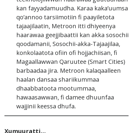
kan fayyadamuudha. Karaa kaka’uumsa
qo’annoo tarsiimotiin fi paayiletota
tajaajilaatin, Metroon itti dhiyeenya
haarawaa geejjibaattii kan akka sosochii
qoodamanii, Sosochii-akka-Tajaajilaa,
konkolaatota ofiin ofi hojjachiisan, fi
Magaallawwan Qaruutee (Smart Cities)
barbaadaa jira. Metroon kalaqaalleen
haalan dansaa shariikummaa
dhaabbatoota mootummaa,
hawaasawwan, fi damee dhuunfaa
wajjinii keessa dhufa.
Xumuuratti…