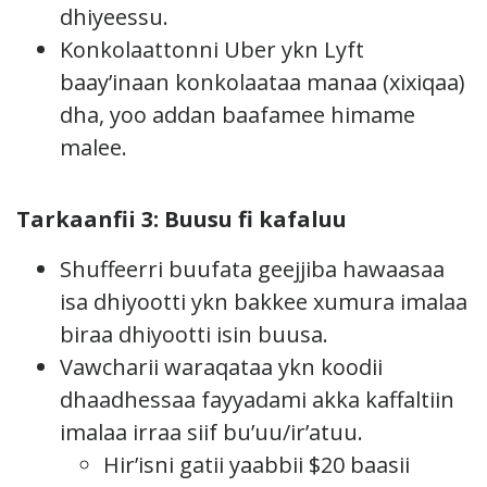
dhiyeessu.
Konkolaattonni Uber ykn Lyft
baay’inaan konkolaataa manaa (xixiqaa)
dha, yoo addan baafamee himame
malee.
Tarkaanfii 3: Buusu fi kafaluu
Shuffeerri buufata geejjiba hawaasaa
isa dhiyootti ykn bakkee xumura imalaa
biraa dhiyootti isin buusa.
Vawcharii waraqataa ykn koodii
dhaadhessaa fayyadami akka kaffaltiin
imalaa irraa siif bu’uu/ir’atuu.
Hir’isni gatii yaabbii $20 baasii