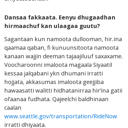
Dansaa fakkaata. Eenyu dhugaadhan
hirmaachuf kan ulaagaa guutu?
Sagantaan kun namoota dullooman, hir.ina
qaamaa qaban, fi kunuunsitoota namoota
kanaan wajjin deeman tajaajiluuf saxaxame.
Voocharoonni imaloota magaala Siyaatil
kessaa jalqabani ykn dhumani irratti
hojjata, akkasumas imaloota geejjiba
hawaasatti walitti hidhatanirraa hir’ina gatii
ol’aanaa fudhata. Qajeelchi baldhinaan
caalan
www.seattle.gov/transportation/RideNow
irratti dhiyaata.