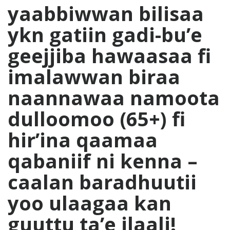
yaabbiwwan bilisaa
ykn gatiin gadi-bu’e
geejjiba hawaasaa fi
imalawwan biraa
naannawaa namoota
dulloomoo (65+) fi
hir’ina qaamaa
qabaniif ni kenna –
caalan baradhuutii
yoo ulaagaa kan
guuttu ta’e ilaali!