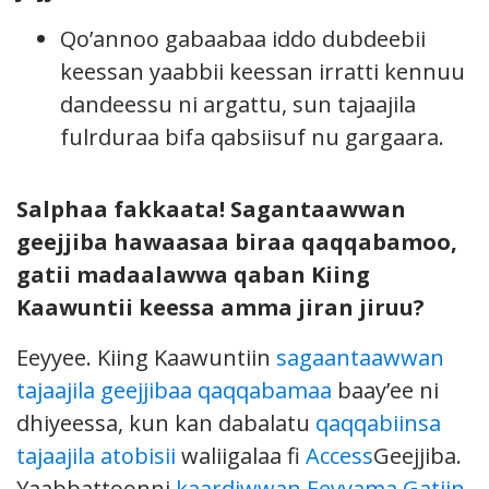
Qo’annoo gabaabaa iddo dubdeebii
keessan yaabbii keessan irratti kennuu
dandeessu ni argattu, sun tajaajila
fulrduraa bifa qabsiisuf nu gargaara.
Salphaa fakkaata! Sagantaawwan
geejjiba hawaasaa biraa qaqqabamoo,
gatii madaalawwa qaban Kiing
Kaawuntii keessa amma jiran jiruu?
Eeyyee. Kiing Kaawuntiin
sagaantaawwan
tajaajila geejjibaa qaqqabamaa
baay’ee ni
dhiyeessa, kun kan dabalatu
qaqqabiinsa
tajaajila atobisii
waliigalaa fi
Access
Geejjiba.
Yaabbattoonni
kaardiwwan Eeyyama Gatiin