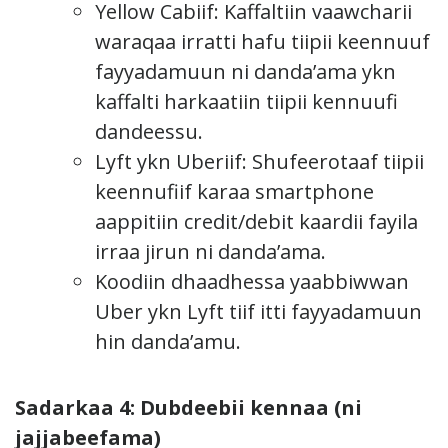
Yellow Cabiif: Kaffaltiin vaawcharii
waraqaa irratti hafu tiipii keennuuf
fayyadamuun ni danda’ama ykn
kaffalti harkaatiin tiipii kennuufi
dandeessu.
Lyft ykn Uberiif: Shufeerotaaf tiipii
keennufiif karaa smartphone
aappitiin credit/debit kaardii fayila
irraa jirun ni danda’ama.
Koodiin dhaadhessa yaabbiwwan
Uber ykn Lyft tiif itti fayyadamuun
hin danda’amu.
Sadarkaa 4: Dubdeebii kennaa (ni
jajjabeefama)