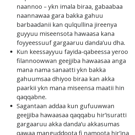
naannoo – ykn imala biraa, gabaabaa
naannawaa gara bakka gahuu
barbaadanii kan qulqullina jireenya
guyyuu miseensota hawaasa kana
foyyeessuuf gargaaruu danda’uu dha.
Kun keessayyuu fayida-qabeessa yeroo
filannoowwan geejjiba hawaasaa anga
mana nama sanaatti ykn bakka
gahuumsaa dhiyoo biraa kan akka
paarkii ykn mana miseensa maatii hin
qaqqabne.
Sagantaan addaa kun gufuuwwan
geejjiba hawaasaa qaqqabu hir’isuratti
gargaaruu akka danda’u akkasumas
qawaa manguddoota fi namoota hir’ina