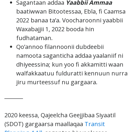
Sagantaan addaa
Yaabbii Ammaa
baatiwwan Bitootessaa, Ebla, fi Caamsa
2022 banaa ta’a. Voocharoonni yaabbii
Waxabajjii 1, 2022 booda hin
fudhataman.
Qo’annoo filannoonii dubdeebii
namoota saganticha addaa yaalaniif ni
dhiyeessina; kun yoo fi akkamitti waan
walfakkaatuu fulduratti kennuun nurra
jiru murteessuf nu gargaara.
_______
2020 keessa, Qajeelcha Geejjibaa Siyaatil
(SDOT) gargaarsa maallaqaa
Transit