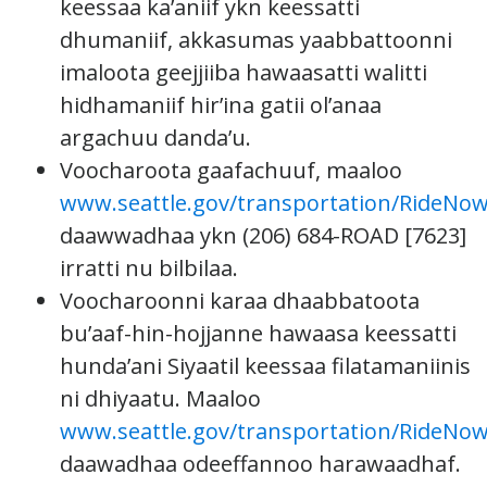
keessaa ka’aniif ykn keessatti
dhumaniif, akkasumas yaabbattoonni
imaloota geejjiiba hawaasatti walitti
hidhamaniif hir’ina gatii ol’anaa
argachuu danda’u.
Voocharoota gaafachuuf, maaloo
www.seattle.gov/transportation/RideNo
daawwadhaa ykn (206) 684-ROAD [7623]
irratti nu bilbilaa.
Voocharoonni karaa dhaabbatoota
bu’aaf-hin-hojjanne hawaasa keessatti
hunda’ani Siyaatil keessaa filatamaniinis
ni dhiyaatu. Maaloo
www.seattle.gov/transportation/RideNo
daawadhaa odeeffannoo harawaadhaf.