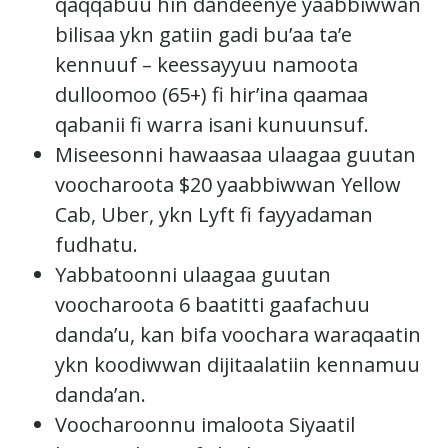
qaqqabuu hin dandeenye yaabbiwwan
bilisaa ykn gatiin gadi bu’aa ta’e
kennuuf – keessayyuu namoota
dulloomoo (65+) fi hir’ina qaamaa
qabanii fi warra isani kunuunsuf.
Miseesonni hawaasaa ulaagaa guutan
voocharoota $20 yaabbiwwan Yellow
Cab, Uber, ykn Lyft fi fayyadaman
fudhatu.
Yabbatoonni ulaagaa guutan
voocharoota 6 baatitti gaafachuu
danda’u, kan bifa voochara waraqaatin
ykn koodiwwan dijitaalatiin kennamuu
danda’an.
Voocharoonnu imaloota Siyaatil