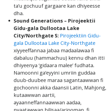
ta’u gochuuf gargaare kan dhiyeesse
dha.
Sound Generations – Pirojeektii
Gidu-gala Dullootaa Lake
City/Northgate S:
Pirojeektiin Gidu-
gala Dullootaa Lake City-Northgate
xiyyeeffannaa jabaa madaalawaa fi
dabaluu (hammachuu) kennu dhan itti
dhiyeenya ‘gidaara malee’ fudhata.
Namoonni ga’eyyini umriin guddaa
duub-duubee maraa sagantaawwan fi
gochoonni akka daansii Latin, Mahjong,
kutaawwan aartii,
ayaanneffannaawwan aadaa,
nyaatawwan bilisaa/arjooman, fi