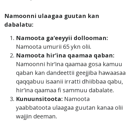
Namoonni ulaagaa guutan kan
dabalatu:
Namoota ga’eeyyii dollooman:
Namoota umurii 65 ykn olii.
Namoota hir’ina qaamaa qaban:
Namoonni hir’ina qaamaa gosa kamuu
qaban kan dandeettii geejjiba hawaasaa
qaqqabuu isaanii irratti dhiibbaa qabu,
hir’ina qaamaa fi sammuu dabalate.
Kunuunsitoota:
Namoota
yaabbatoota ulaagaa guutan kanaa olii
wajjin deeman.