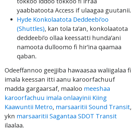
tokkoo iddoo tokkoo fi irraa
yaabbatoota Access if ulaagaa guutanii.
Hyde Konkolaatota Deddeebi’oo
(Shuttles)
, kan tola ta’an, konkolaatota
deddeebi’o ollaa keessatti hunda’ani
namoota dulloomo fi hir’ina qaamaa
qaban.
Odeeffannoo geejjiba hawaasaa waliigalaa fi
imala keessan itti aanu karoorfachuuf
madda gargaarsaf, maaloo
meeshaa
karoorfachuu imala onlaayinii Kiing
Kaawuntii Metro
,
marsaaritii Sound Transit
,
ykn
marsaaritii Sagantaa SDOT Transit
ilaalaa.