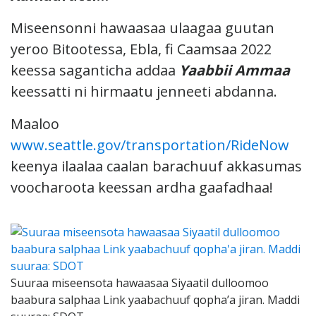
Miseensonni hawaasaa ulaagaa guutan
yeroo Bitootessa, Ebla, fi Caamsaa 2022
keessa saganticha addaa
Yaabbii Ammaa
keessatti ni hirmaatu jenneeti abdanna.
Maaloo
www.seattle.gov/transportation/RideNow
keenya ilaalaa caalan barachuuf akkasumas
voocharoota keessan ardha gaafadhaa!
Suuraa miseensota hawaasaa Siyaatil dulloomoo
baabura salphaa Link yaabachuuf qopha’a jiran. Maddi