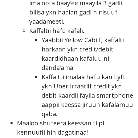
imaloota baay’ee maayila 3 gadii
bilisa ykn haalan gadi hir’isuuf
yaadameeti.
Kaffaltii hafe kafali.
Yaabbii Yellow Cabiif, kaffalti
harkaan ykn credit/debit
kaardidhaan kafaluu ni
danda’ama.
Kaffaltti imalaa hafu kan Lyft
ykn Uber irraatiif credit ykn
debit kaardii fayila smartphone
aappii keessa jiruun kafalamuu
qaba.
Maaloo shufeera keessan tiipii
kennuufii hin dagatinaa!