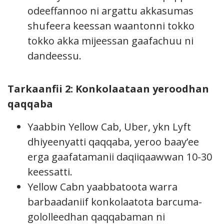
odeeffannoo ni argattu akkasumas
shufeera keessan waantonni tokko
tokko akka mijeessan gaafachuu ni
dandeessu.
Tarkaanfii 2: Konkolaataan yeroodhan
qaqqaba
Yaabbin Yellow Cab, Uber, ykn Lyft
dhiyeenyatti qaqqaba, yeroo baay’ee
erga gaafatamanii daqiiqaawwan 10-30
keessatti.
Yellow Cabn yaabbatoota warra
barbaadaniif konkolaatota barcuma-
gololleedhan qaqqabaman ni