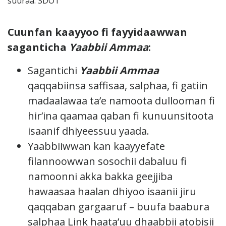
suuraa: SDOT
Cuunfan kaayyoo fi fayyidaawwan
saganticha
Yaabbii Ammaa
:
Sagantichi
Yaabbii Ammaa
qaqqabiinsa saffisaa, salphaa, fi gatiin
madaalawaa ta’e namoota dullooman fi
hir’ina qaamaa qaban fi kunuunsitoota
isaanif dhiyeessuu yaada.
Yaabbiiwwan kan kaayyefate
filannoowwan sosochii dabaluu fi
namoonni akka bakka geejjiba
hawaasaa haalan dhiyoo isaanii jiru
qaqqaban gargaaruf – buufa baabura
salphaa Link haata’uu dhaabbii atobisii