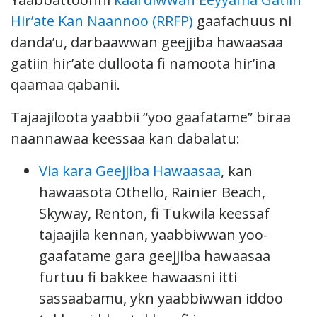
Hir’ate Kan Naannoo (RRFP)
gaafachuus ni
danda’u, darbaawwan geejjiba hawaasaa
gatiin hir’ate dulloota fi namoota hir’ina
qaamaa qabanii.
Tajaajiloota yaabbii “yoo gaafatame” biraa
naannawaa keessaa kan dabalatu:
Via kara Geejjiba Hawaasaa
, kan
hawaasota Othello, Rainier Beach,
Skyway, Renton, fi Tukwila keessaf
tajaajila kennan, yaabbiwwan yoo-
gaafatame gara geejjiba hawaasaa
furtuu fi bakkee hawaasni itti
sassaabamu, ykn yaabbiwwan iddoo