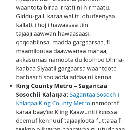
waantota biraa irratti ni hirmaatu.
Giddu-galli karaa walitti dhufeenyaa
kallattii hojii hawaasaa tiin
tajaajilaawwan hawaasaasi,
qaqqabiinsa, madda gargaarsaa, fi
maamilootaa daawwanaa manaa,
akkasumas namoota dulloomoo Dhiha-
kaabaa Siyaatil gargaarsa waantoota
barbaachisoo adda addaa ni kenna.
King County Metro – Sagantaa
Sosochii Kalaqaa:
Sagantaa Sosochii
Kalaqaa King County Metro
namootaf
karaa baay’ee Kiing Kaawuntii keessa
deemuf kennuuf tajaajiloota futta’aa fi
teeknolojiiwwan haarawaa guutudhaan