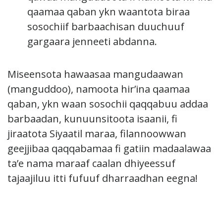
qaamaa qaban ykn waantota biraa
sosochiif barbaachisan duuchuuf
gargaara jenneeti abdanna.
Miseensota hawaasaa mangudaawan
(manguddoo), namoota hir’ina qaamaa
qaban, ykn waan sosochii qaqqabuu addaa
barbaadan, kunuunsitoota isaanii, fi
jiraatota Siyaatil maraa, filannoowwan
geejjibaa qaqqabamaa fi gatiin madaalawaa
ta’e nama maraaf caalan dhiyeessuf
tajaajiluu itti fufuuf dharraadhan eegna!