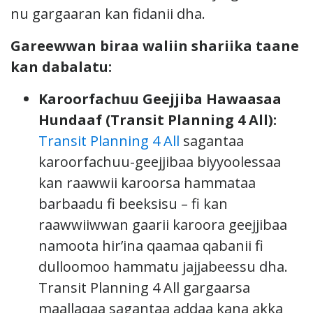
nu gargaaran kan fidanii dha.
Gareewwan biraa waliin shariika taane
kan dabalatu:
Karoorfachuu Geejjiba Hawaasaa
Hundaaf (Transit Planning 4 All):
Transit Planning 4 All
sagantaa
karoorfachuu-geejjibaa biyyoolessaa
kan raawwii karoorsa hammataa
barbaadu fi beeksisu – fi kan
raawwiiwwan gaarii karoora geejjibaa
namoota hir’ina qaamaa qabanii fi
dulloomoo hammatu jajjabeessu dha.
Transit Planning 4 All gargaarsa
maallaqaa sagantaa addaa kana akka