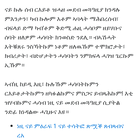
ናይ ኩሉ ሰብ ርእይቶ ዝሓዘ መደብ መጓዓዚያ ክንዳሉ
ምእንታን፣ ካብ ኩሎም እቶም ኣባላት ማሕበረሰብ፣
ብፍላይ ድማ ካብ’ቶም ቅድሚ ሐዚ ሓሳቦም ዘይሃቡና
ሰባት ዘለዎም ሓሳባት ክንወስድ ንደሊ። ብኣሽሓት
እትቑጸሩ ንስኻትኩም ነቶም ዘለዉኹም ተሞክሮታት፣
ክብሪታት፣ ብድሆታትን ሓሳባትን ንምክፍላ ሓገዝ ጌርኩም
ኢኹም።
ኣብ’ዚ ከይዲ እዚ፣ ኩሉኹም ሓሳባትኩምን
ርእይቶታትኩምን ዘካፉልኩምና ምስጋና ይብጻሕኩም! እቲ
ዝሃብኩምና ሓሳብ ነዚ ናይ መደብ መጓዓዚያ ሲያትል
ንድፊ ክነዳልው ሓጊዙና እዩ።
ነዚ ናይ ምዕራፍ 1 ናይ ተሳትፎ ጽሟቕ ጸብጻብና
ረአ