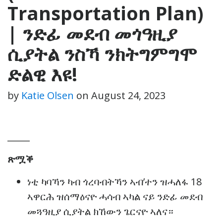
Transportation Plan)
| ንድፊ መደብ መጎዓዚያ
ሲያትል ንስኻ ንክትግምግሞ
ድልዊ እዩ!
by
Katie Olsen
on
August 24, 2023
_____
ጽሟቕ
ነቲ ካባኻን ካብ ጎረባብትኻን ኣብ’ተን ዝሓለፋ 18
ኣዋርሕ ዝሰማዕናዮ ሓሳብ ኣካል ናይ ንድፊ መደብ
መጓዓዚያ ሲያትል ክኸውን ጌርናዮ ኣለና።