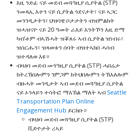
እዚ ንድፊ ናይ መደብ መጓዓዚያ ሲያትል (STP)
ንመጻኢ እተን ናይ ሲያትል ጎደናታት፣ ናይ ኣጋር
መንገዲታትን፣ ህዝባዊ ቦታታትን ብዝምልከት
ዝሓዝናዮ ናይ 20 ዓመት ራእይ እንትኾን እዚ ድማ
ካብ’ቶም ብኣሽሓት ዝቖጸሩ ኣብ ሲያትል ዝነብሩ፣
ዝሰርሑን፣ ዝጻወቱን ሰባት ብዝተኣከበ ሓሳብ
ዝተዳለወ እዩ።
ብዛዕባ መደብ መጎዓዚያ ሲያትል (STP) ሓበሬታ
ክትረኽበሎምን ገምጋም ክትህበሎምን ትኽእለሎም
ብዙሓት መገዲታት ኣብ መደብ መጓዓዚያ ሲያትል
ናይ ኦንላይን ተሳትፎ ማእኸል ማለት ኣብ
Seattle
Transportation Plan Online
Engagement Hub
ይርከቡ።
ብዛዕባ መደብ መጓዓዚያ ሲያትል (STP)
ቪድዮታት ረኣይ