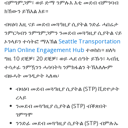
ብምግምጋም፣ ወይ ድማ ንምሉእ እቲ መደብ ብምንባብ
ክኸውን ይኽእል እዩ።
ብዛዕባ እዚ ናይ መደብ መጓዓዚያ ሲያትል ንድፊ ሓበሬታ
ንምርካብን ንምግምጋምን ንመደብ መጓዓዚያ ሲያትል ናይ
ኦንላይን ተሳትፎ ማእኽል
Seattle Transportation
Plan Online Engagement Hub
ተወከስ። ዘለካ
ግዜ 10 ደቒቓ፣ 20 ደቒቓ፣ ወይ ሓደ ሰዓት ይኹን፣ ኣብ’ዚ
ተሳታፊ ንምዃንን ሓሳባትካ ንምክፋልን ትኽእለሎም
ብዙሓት መገዲታት ኣለዉ፡
ብዛዕባ መደብ መጓዓዚያ ሲያትል (STP) ቪድዮታት
ረኣይ
ንመደብ መጓዓዚያ ሲያትል (STP) ብቕጽበት
ገምግሞ
ንንድፊ መደብ መጓዓዚያ ሲያትል (STP) ብምሉኡ