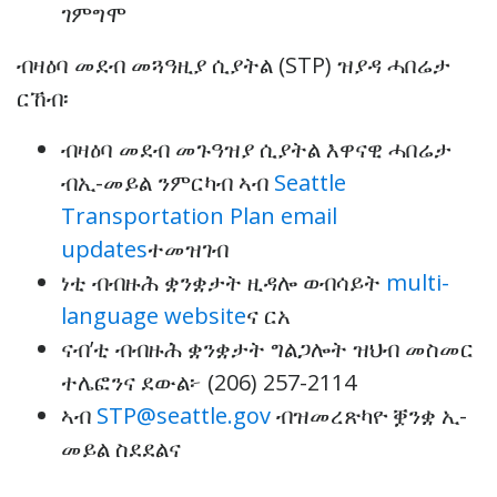
ገምግሞ
ብዛዕባ መደብ መጓዓዚያ ሲያትል (STP) ዝያዳ ሓበሬታ
ርኸብ፡
ብዛዕባ መደብ መጉዓዝያ ሲያትል እዋናዊ ሓበሬታ
ብኢ-መይል ንምርካብ ኣብ
Seattle
Transportation Plan email
updates
ተመዝገብ
ነቲ ብብዙሕ ቋንቋታት ዚዳሎ ወብሳይት
multi-
language website
ና ርአ
ናብ’ቲ ብብዙሕ ቋንቋታት ግልጋሎት ዝህብ መስመር
ተሌፎንና ደውል፦ (206) 257-2114
ኣብ
STP@seattle.gov
ብዝመረጽካዮ ቛንቋ ኢ-
መይል ስደደልና