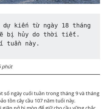
dự kiến ​​từ ngày 18 tháng 
ẽ bị hủy do thời tiết. 
i tuần này.
6 phút
t số ngày cuối tuần trong tháng 9 và tháng
bảo tồn cây cầu 107 năm tuổi này.
i giãn nở bị mòn để giữ cho cầu vững chắc