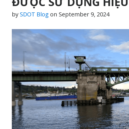
ĐƯỢC SỬ DỤNG HIỆ
by
SDOT Blog
on
September 9, 2024