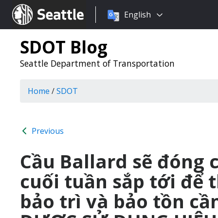
Choose
Seattle.gov
English
a
language:
SDOT Blog
Seattle Department of Transportation
Home
/
SDOT
Previous
Cầu Ballard sẽ đóng 
cuối tuần sắp tới để 
bảo trì và bảo tồn cầ