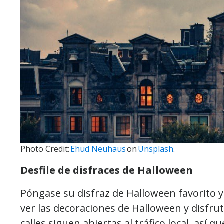
Photo Credit:
Ehud Neuhaus
on
Unsplash
.
Desfile de disfraces de Halloween
Póngase su disfraz de Halloween favorito 
ver las decoraciones de Halloween y disfrut
calles siguen abiertas al tráfico local, así 