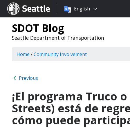
Choose
Seattle.gov
English
a
language:
SDOT Blog
Seattle Department of Transportation
Home
/
Community Involvement
Previous
¡El programa Truco o 
Streets) está de regr
cómo puede participa