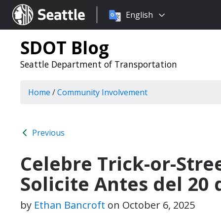
Choose
Seattle.gov
English
a
language:
SDOT Blog
Seattle Department of Transportation
Home
/
Community Involvement
Previous
Celebre Trick-or-Stre
Solicite Antes del 20
by
Ethan Bancroft
on
October 6, 2025